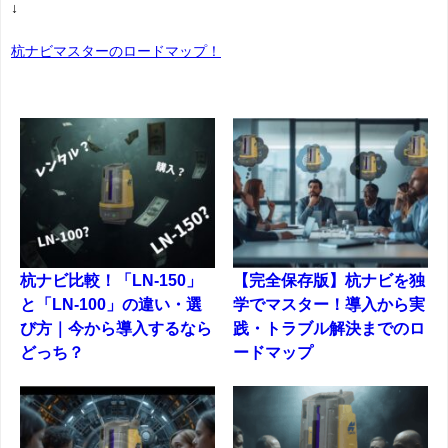
↓
杭ナビマスターのロードマップ！
杭ナビ比較！「LN-150」
【完全保存版】杭ナビを独
と「LN-100」の違い・選
学でマスター！導入から実
び方｜今から導入するなら
践・トラブル解決までのロ
どっち？
ードマップ