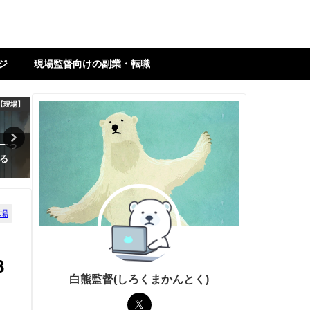
ジ
現場監督向けの副業・転職
【現場】
工事関係【現場】
工事関係【
一っ
現場監督の最短ロードマップ 〜
杭ナビの使い方がわからない
る
現場監督の土台を作る〜
必見！簡単解説で杭ナビを理
しよう！
場
3
白熊監督(しろくまかんとく)