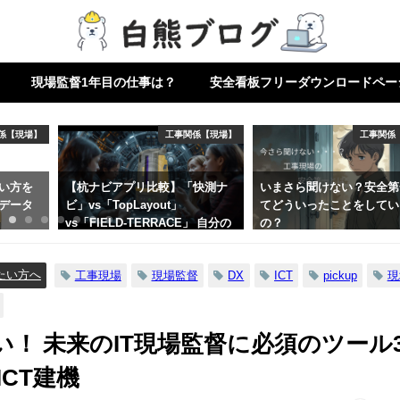
現場監督1年目の仕事は？
安全看板フリーダウンロードペー
係【現場】
工事関係【現場】
工事関係
い方を
【杭ナビアプリ比較】「快測ナ
いまさら聞けない？安全第
データ
ビ」vs「TopLayout」
てどういったことをしてい
vs「FIELD-TERRACE」 自分の
の？
現場で使うなら？
たい方へ
工事現場
現場監督
DX
ICT
pickup
現
！ 未来のIT現場監督に必須のツール
CT建機