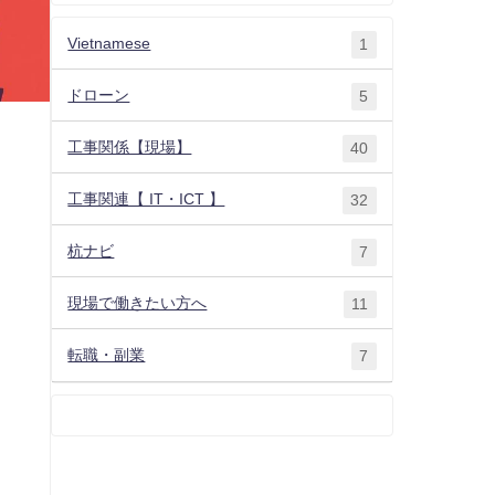
Vietnamese
1
ドローン
5
工事関係【現場】
40
工事関連【 IT・ICT 】
32
杭ナビ
7
現場で働きたい方へ
11
転職・副業
7